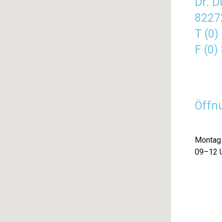
Dr. 
8227
T (0)
F (0)
Öffn
Montag 
09–12 U